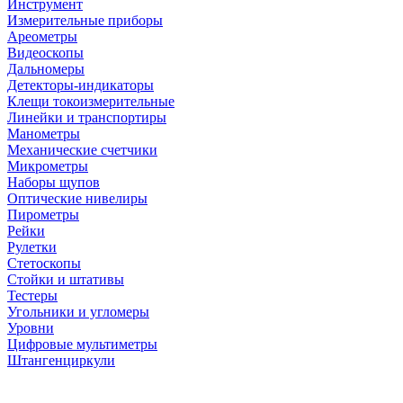
Инструмент
Измерительные приборы
Ареометры
Видеоскопы
Дальномеры
Детекторы-индикаторы
Клещи токоизмерительные
Линейки и транспортиры
Манометры
Механические счетчики
Микрометры
Наборы щупов
Оптические нивелиры
Пирометры
Рейки
Рулетки
Стетоскопы
Стойки и штативы
Тестеры
Угольники и угломеры
Уровни
Цифровые мультиметры
Штангенциркули