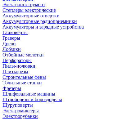
Электроинструмент
Степлеры электрические
Аккумуляторные отвертки
Аккумуляторные радиоприемники
Аккумуляторы и зарядные устройства
Гайковерты
Граверы
Дрели
Лобзики
Отбойные молотки
Перфораторы
Пилы-ножовки
Плиткорезы
Строительные фены
Точильные станки
Фрезеры
Шлифовальные машины
Штроборезы и бороздоделы
Шуруповерты
Электромиксеры
Электрорубанки