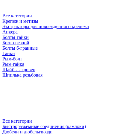
Все категории
Крепеж и метизы
Экстракторы для поврежденного крепежа
Анкера
Болты-гайки
Болт срезной
Болты 6-гранные
Гайки
Рым-болт
Рым-гайка
Шайбы - гровер
Шпилька резьбовая
Все категории
Быстроразъемные соединения (камлоки)
Дюбели и дюбельгвозди