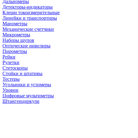
Дальномеры
Детекторы-индикаторы
Клещи токоизмерительные
Линейки и транспортиры
Манометры
Механические счетчики
Микрометры
Наборы щупов
Оптические нивелиры
Пирометры
Рейки
Рулетки
Стетоскопы
Стойки и штативы
Тестеры
Угольники и угломеры
Уровни
Цифровые мультиметры
Штангенциркули