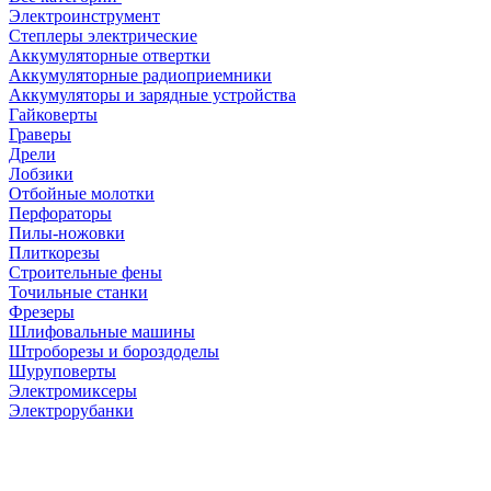
Электроинструмент
Степлеры электрические
Аккумуляторные отвертки
Аккумуляторные радиоприемники
Аккумуляторы и зарядные устройства
Гайковерты
Граверы
Дрели
Лобзики
Отбойные молотки
Перфораторы
Пилы-ножовки
Плиткорезы
Строительные фены
Точильные станки
Фрезеры
Шлифовальные машины
Штроборезы и бороздоделы
Шуруповерты
Электромиксеры
Электрорубанки