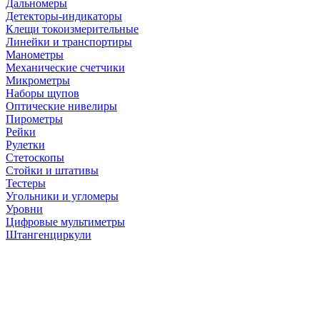
Дальномеры
Детекторы-индикаторы
Клещи токоизмерительные
Линейки и транспортиры
Манометры
Механические счетчики
Микрометры
Наборы щупов
Оптические нивелиры
Пирометры
Рейки
Рулетки
Стетоскопы
Стойки и штативы
Тестеры
Угольники и угломеры
Уровни
Цифровые мультиметры
Штангенциркули