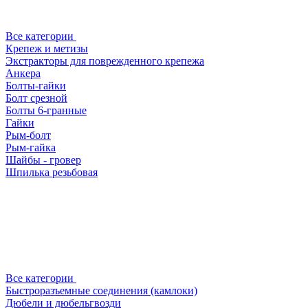
Все категории
Крепеж и метизы
Экстракторы для поврежденного крепежа
Анкера
Болты-гайки
Болт срезной
Болты 6-гранные
Гайки
Рым-болт
Рым-гайка
Шайбы - гровер
Шпилька резьбовая
Все категории
Быстроразъемные соединения (камлоки)
Дюбели и дюбельгвозди