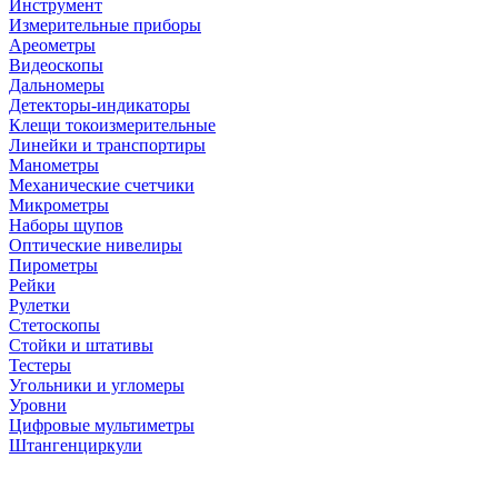
Инструмент
Измерительные приборы
Ареометры
Видеоскопы
Дальномеры
Детекторы-индикаторы
Клещи токоизмерительные
Линейки и транспортиры
Манометры
Механические счетчики
Микрометры
Наборы щупов
Оптические нивелиры
Пирометры
Рейки
Рулетки
Стетоскопы
Стойки и штативы
Тестеры
Угольники и угломеры
Уровни
Цифровые мультиметры
Штангенциркули