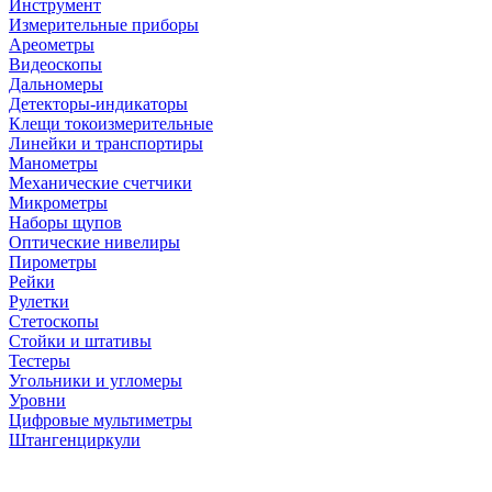
Инструмент
Измерительные приборы
Ареометры
Видеоскопы
Дальномеры
Детекторы-индикаторы
Клещи токоизмерительные
Линейки и транспортиры
Манометры
Механические счетчики
Микрометры
Наборы щупов
Оптические нивелиры
Пирометры
Рейки
Рулетки
Стетоскопы
Стойки и штативы
Тестеры
Угольники и угломеры
Уровни
Цифровые мультиметры
Штангенциркули