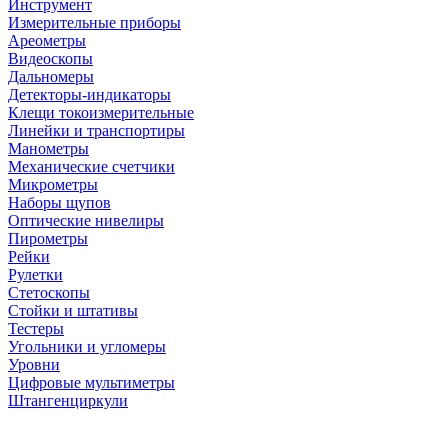
Инструмент
Измерительные приборы
Ареометры
Видеоскопы
Дальномеры
Детекторы-индикаторы
Клещи токоизмерительные
Линейки и транспортиры
Манометры
Механические счетчики
Микрометры
Наборы щупов
Оптические нивелиры
Пирометры
Рейки
Рулетки
Стетоскопы
Стойки и штативы
Тестеры
Угольники и угломеры
Уровни
Цифровые мультиметры
Штангенциркули