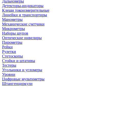
Дальномеры
Детекторы-индикаторы
Клещи токоизмерительные
Линейки и транспортиры
Манометры
Механические счетчики
Микрометры
Наборы щупов
Оптические нивелиры
Пирометры
Рейки
Рулетки
Стетоскопы
Стойки и штативы
Тестеры
Угольники и угломеры
Уровни
Цифровые мультиметры
Штангенциркули