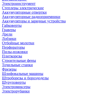
Электроинструмент
Степлеры электрические
Аккумуляторные отвертки
Аккумуляторные радиоприемники
Аккумуляторы и зарядные устройства
Гайковерты
Граверы
Дрели
Лобзики
Отбойные молотки
Перфораторы
Пилы-ножовки
Плиткорезы
Строительные фены
Точильные станки
Фрезеры
Шлифовальные машины
Штроборезы и бороздоделы
Шуруповерты
Электромиксеры
Электрорубанки