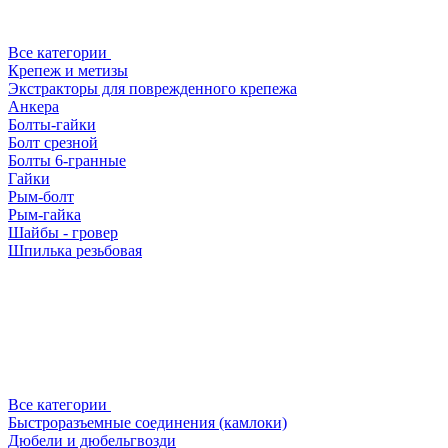
Все категории
Крепеж и метизы
Экстракторы для поврежденного крепежа
Анкера
Болты-гайки
Болт срезной
Болты 6-гранные
Гайки
Рым-болт
Рым-гайка
Шайбы - гровер
Шпилька резьбовая
Все категории
Быстроразъемные соединения (камлоки)
Дюбели и дюбельгвозди