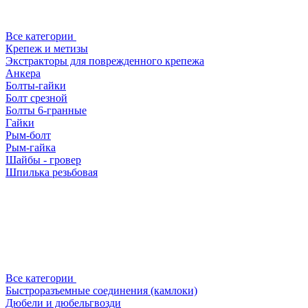
Все категории
Крепеж и метизы
Экстракторы для поврежденного крепежа
Анкера
Болты-гайки
Болт срезной
Болты 6-гранные
Гайки
Рым-болт
Рым-гайка
Шайбы - гровер
Шпилька резьбовая
Все категории
Быстроразъемные соединения (камлоки)
Дюбели и дюбельгвозди