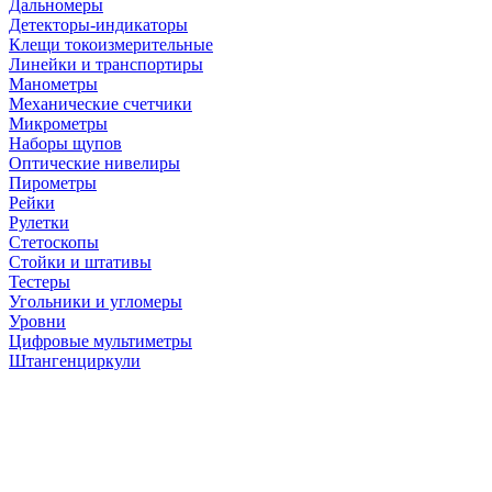
Дальномеры
Детекторы-индикаторы
Клещи токоизмерительные
Линейки и транспортиры
Манометры
Механические счетчики
Микрометры
Наборы щупов
Оптические нивелиры
Пирометры
Рейки
Рулетки
Стетоскопы
Стойки и штативы
Тестеры
Угольники и угломеры
Уровни
Цифровые мультиметры
Штангенциркули