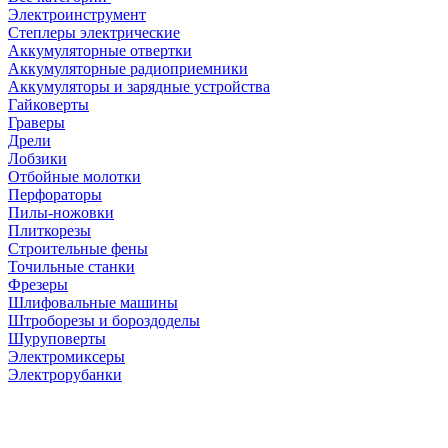
Электроинструмент
Степлеры электрические
Аккумуляторные отвертки
Аккумуляторные радиоприемники
Аккумуляторы и зарядные устройства
Гайковерты
Граверы
Дрели
Лобзики
Отбойные молотки
Перфораторы
Пилы-ножовки
Плиткорезы
Строительные фены
Точильные станки
Фрезеры
Шлифовальные машины
Штроборезы и бороздоделы
Шуруповерты
Электромиксеры
Электрорубанки