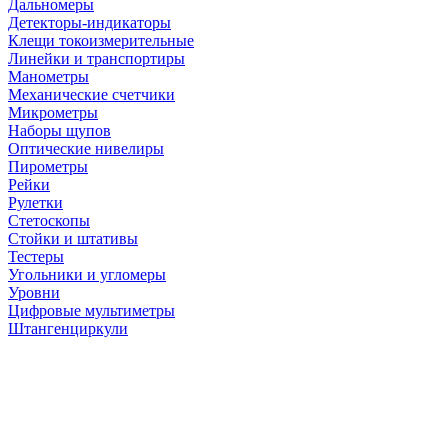
Дальномеры
Детекторы-индикаторы
Клещи токоизмерительные
Линейки и транспортиры
Манометры
Механические счетчики
Микрометры
Наборы щупов
Оптические нивелиры
Пирометры
Рейки
Рулетки
Стетоскопы
Стойки и штативы
Тестеры
Угольники и угломеры
Уровни
Цифровые мультиметры
Штангенциркули