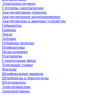
Электроинструмент
Степлеры электрические
Аккумуляторные отвертки
Аккумуляторные радиоприемники
Аккумуляторы и зарядные устройства
Гайковерты
Граверы
Дрели
Лобзики
Отбойные молотки
Перфораторы
Пилы-ножовки
Плиткорезы
Строительные фены
Точильные станки
Фрезеры
Шлифовальные машины
Штроборезы и бороздоделы
Шуруповерты
Электромиксеры
Электрорубанки