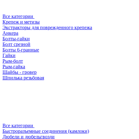
Все категории
Крепеж и метизы
Экстракторы для поврежденного крепежа
Анкера
Болты-гайки
Болт срезной
Болты 6-гранные
Гайки
Рым-болт
Рым-гайка
Шайбы - гровер
Шпилька резьбовая
Все категории
Быстроразъемные соединения (камлоки)
Дюбели и дюбельгвозди