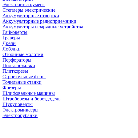
Электроинструмент
Степлеры электрические
Аккумуляторные отвертки
Аккумуляторные радиоприемники
Аккумуляторы и зарядные устройства
Гайковерты
Граверы
Дрели
Лобзики
Отбойные молотки
Перфораторы
Пилы-ножовки
Плиткорезы
Строительные фены
Точильные станки
Фрезеры
Шлифовальные машины
Штроборезы и бороздоделы
Шуруповерты
Электромиксеры
Электрорубанки