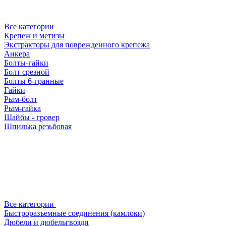
Все категории
Крепеж и метизы
Экстракторы для поврежденного крепежа
Анкера
Болты-гайки
Болт срезной
Болты 6-гранные
Гайки
Рым-болт
Рым-гайка
Шайбы - гровер
Шпилька резьбовая
Все категории
Быстроразъемные соединения (камлоки)
Дюбели и дюбельгвозди