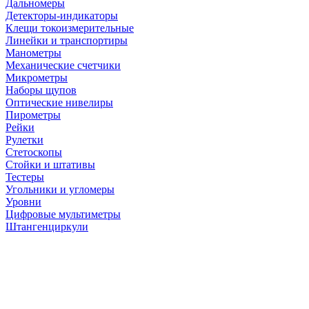
Дальномеры
Детекторы-индикаторы
Клещи токоизмерительные
Линейки и транспортиры
Манометры
Механические счетчики
Микрометры
Наборы щупов
Оптические нивелиры
Пирометры
Рейки
Рулетки
Стетоскопы
Стойки и штативы
Тестеры
Угольники и угломеры
Уровни
Цифровые мультиметры
Штангенциркули