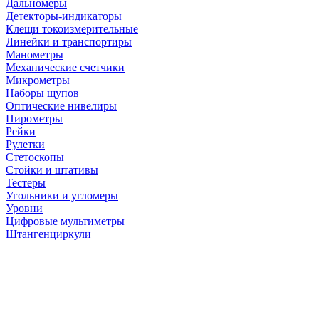
Дальномеры
Детекторы-индикаторы
Клещи токоизмерительные
Линейки и транспортиры
Манометры
Механические счетчики
Микрометры
Наборы щупов
Оптические нивелиры
Пирометры
Рейки
Рулетки
Стетоскопы
Стойки и штативы
Тестеры
Угольники и угломеры
Уровни
Цифровые мультиметры
Штангенциркули