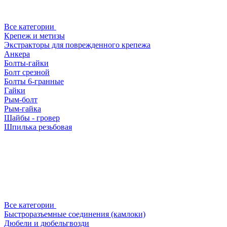
Все категории
Крепеж и метизы
Экстракторы для поврежденного крепежа
Анкера
Болты-гайки
Болт срезной
Болты 6-гранные
Гайки
Рым-болт
Рым-гайка
Шайбы - гровер
Шпилька резьбовая
Все категории
Быстроразъемные соединения (камлоки)
Дюбели и дюбельгвозди