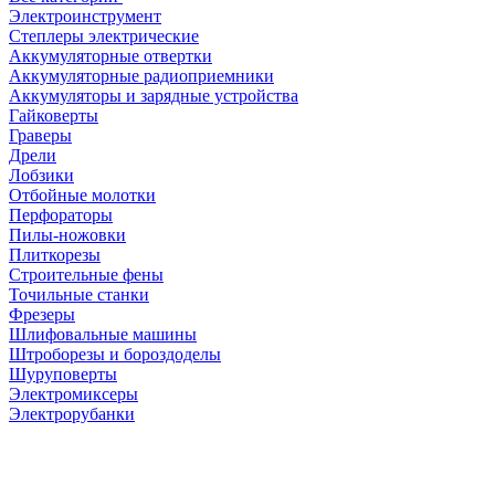
Электроинструмент
Степлеры электрические
Аккумуляторные отвертки
Аккумуляторные радиоприемники
Аккумуляторы и зарядные устройства
Гайковерты
Граверы
Дрели
Лобзики
Отбойные молотки
Перфораторы
Пилы-ножовки
Плиткорезы
Строительные фены
Точильные станки
Фрезеры
Шлифовальные машины
Штроборезы и бороздоделы
Шуруповерты
Электромиксеры
Электрорубанки