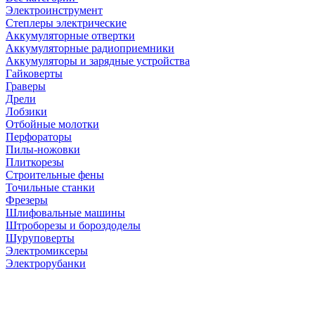
Электроинструмент
Степлеры электрические
Аккумуляторные отвертки
Аккумуляторные радиоприемники
Аккумуляторы и зарядные устройства
Гайковерты
Граверы
Дрели
Лобзики
Отбойные молотки
Перфораторы
Пилы-ножовки
Плиткорезы
Строительные фены
Точильные станки
Фрезеры
Шлифовальные машины
Штроборезы и бороздоделы
Шуруповерты
Электромиксеры
Электрорубанки