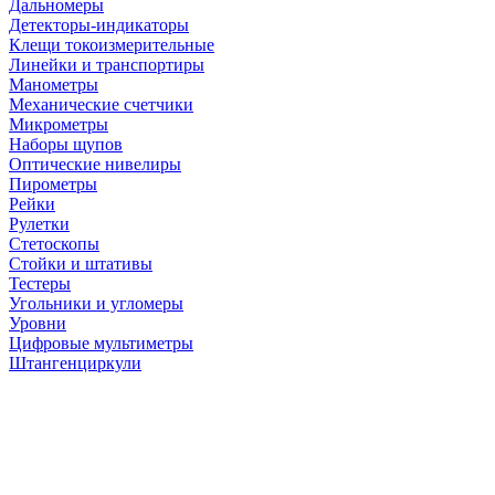
Дальномеры
Детекторы-индикаторы
Клещи токоизмерительные
Линейки и транспортиры
Манометры
Механические счетчики
Микрометры
Наборы щупов
Оптические нивелиры
Пирометры
Рейки
Рулетки
Стетоскопы
Стойки и штативы
Тестеры
Угольники и угломеры
Уровни
Цифровые мультиметры
Штангенциркули