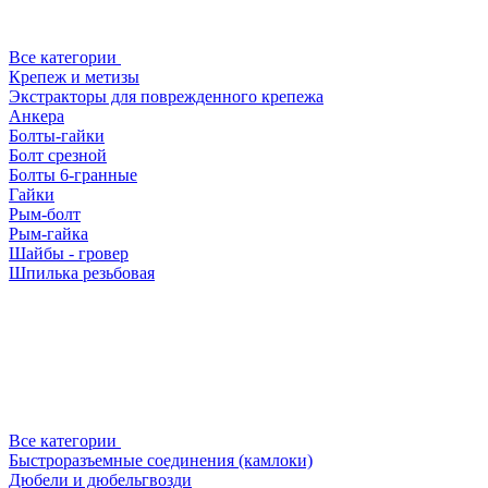
Все категории
Крепеж и метизы
Экстракторы для поврежденного крепежа
Анкера
Болты-гайки
Болт срезной
Болты 6-гранные
Гайки
Рым-болт
Рым-гайка
Шайбы - гровер
Шпилька резьбовая
Все категории
Быстроразъемные соединения (камлоки)
Дюбели и дюбельгвозди