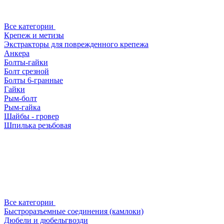
Все категории
Крепеж и метизы
Экстракторы для поврежденного крепежа
Анкера
Болты-гайки
Болт срезной
Болты 6-гранные
Гайки
Рым-болт
Рым-гайка
Шайбы - гровер
Шпилька резьбовая
Все категории
Быстроразъемные соединения (камлоки)
Дюбели и дюбельгвозди