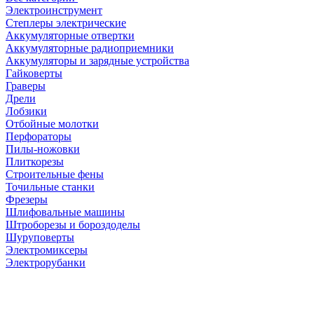
Электроинструмент
Степлеры электрические
Аккумуляторные отвертки
Аккумуляторные радиоприемники
Аккумуляторы и зарядные устройства
Гайковерты
Граверы
Дрели
Лобзики
Отбойные молотки
Перфораторы
Пилы-ножовки
Плиткорезы
Строительные фены
Точильные станки
Фрезеры
Шлифовальные машины
Штроборезы и бороздоделы
Шуруповерты
Электромиксеры
Электрорубанки