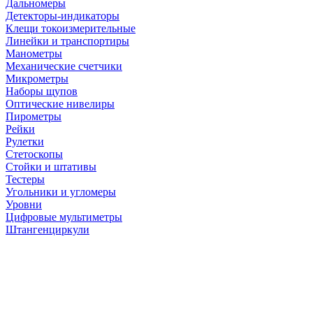
Дальномеры
Детекторы-индикаторы
Клещи токоизмерительные
Линейки и транспортиры
Манометры
Механические счетчики
Микрометры
Наборы щупов
Оптические нивелиры
Пирометры
Рейки
Рулетки
Стетоскопы
Стойки и штативы
Тестеры
Угольники и угломеры
Уровни
Цифровые мультиметры
Штангенциркули