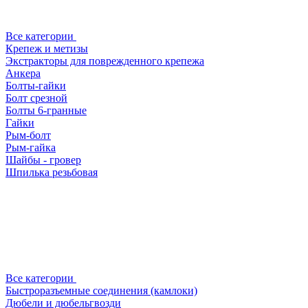
Все категории
Крепеж и метизы
Экстракторы для поврежденного крепежа
Анкера
Болты-гайки
Болт срезной
Болты 6-гранные
Гайки
Рым-болт
Рым-гайка
Шайбы - гровер
Шпилька резьбовая
Все категории
Быстроразъемные соединения (камлоки)
Дюбели и дюбельгвозди