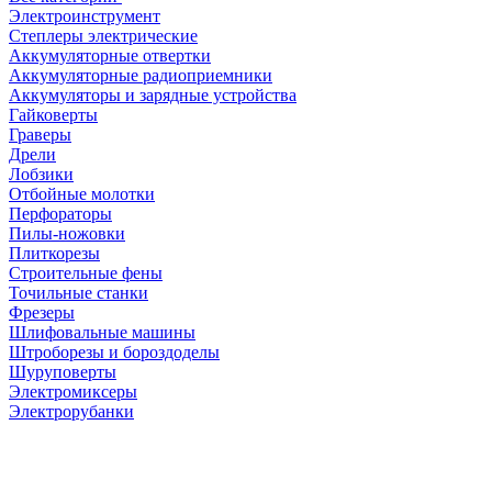
Электроинструмент
Степлеры электрические
Аккумуляторные отвертки
Аккумуляторные радиоприемники
Аккумуляторы и зарядные устройства
Гайковерты
Граверы
Дрели
Лобзики
Отбойные молотки
Перфораторы
Пилы-ножовки
Плиткорезы
Строительные фены
Точильные станки
Фрезеры
Шлифовальные машины
Штроборезы и бороздоделы
Шуруповерты
Электромиксеры
Электрорубанки