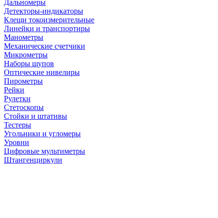
Дальномеры
Детекторы-индикаторы
Клещи токоизмерительные
Линейки и транспортиры
Манометры
Механические счетчики
Микрометры
Наборы щупов
Оптические нивелиры
Пирометры
Рейки
Рулетки
Стетоскопы
Стойки и штативы
Тестеры
Угольники и угломеры
Уровни
Цифровые мультиметры
Штангенциркули