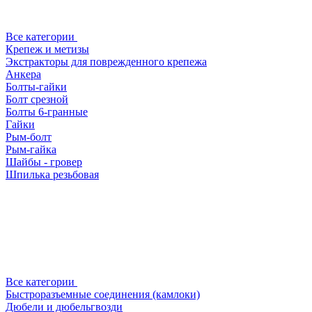
Все категории
Крепеж и метизы
Экстракторы для поврежденного крепежа
Анкера
Болты-гайки
Болт срезной
Болты 6-гранные
Гайки
Рым-болт
Рым-гайка
Шайбы - гровер
Шпилька резьбовая
Все категории
Быстроразъемные соединения (камлоки)
Дюбели и дюбельгвозди