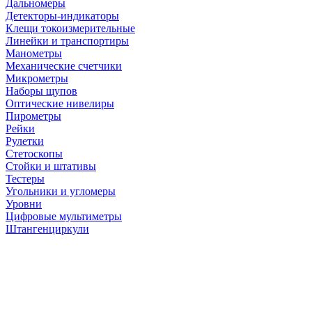
Дальномеры
Детекторы-индикаторы
Клещи токоизмерительные
Линейки и транспортиры
Манометры
Механические счетчики
Микрометры
Наборы щупов
Оптические нивелиры
Пирометры
Рейки
Рулетки
Стетоскопы
Стойки и штативы
Тестеры
Угольники и угломеры
Уровни
Цифровые мультиметры
Штангенциркули