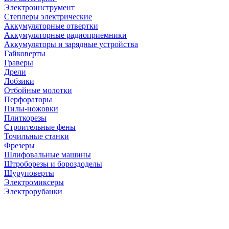
Электроинструмент
Степлеры электрические
Аккумуляторные отвертки
Аккумуляторные радиоприемники
Аккумуляторы и зарядные устройства
Гайковерты
Граверы
Дрели
Лобзики
Отбойные молотки
Перфораторы
Пилы-ножовки
Плиткорезы
Строительные фены
Точильные станки
Фрезеры
Шлифовальные машины
Штроборезы и бороздоделы
Шуруповерты
Электромиксеры
Электрорубанки