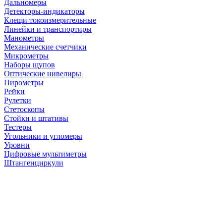
Дальномеры
Детекторы-индикаторы
Клещи токоизмерительные
Линейки и транспортиры
Манометры
Механические счетчики
Микрометры
Наборы щупов
Оптические нивелиры
Пирометры
Рейки
Рулетки
Стетоскопы
Стойки и штативы
Тестеры
Угольники и угломеры
Уровни
Цифровые мультиметры
Штангенциркули