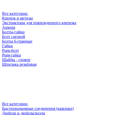
Все категории
Крепеж и метизы
Экстракторы для поврежденного крепежа
Анкера
Болты-гайки
Болт срезной
Болты 6-гранные
Гайки
Рым-болт
Рым-гайка
Шайбы - гровер
Шпилька резьбовая
Все категории
Быстроразъемные соединения (камлоки)
Дюбели и дюбельгвозди