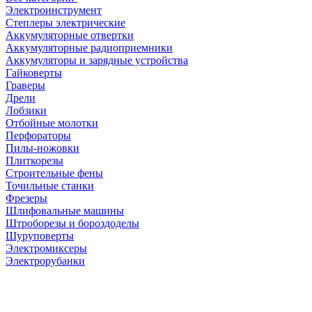
Электроинструмент
Степлеры электрические
Аккумуляторные отвертки
Аккумуляторные радиоприемники
Аккумуляторы и зарядные устройства
Гайковерты
Граверы
Дрели
Лобзики
Отбойные молотки
Перфораторы
Пилы-ножовки
Плиткорезы
Строительные фены
Точильные станки
Фрезеры
Шлифовальные машины
Штроборезы и бороздоделы
Шуруповерты
Электромиксеры
Электрорубанки