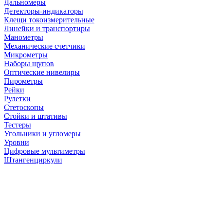
Дальномеры
Детекторы-индикаторы
Клещи токоизмерительные
Линейки и транспортиры
Манометры
Механические счетчики
Микрометры
Наборы щупов
Оптические нивелиры
Пирометры
Рейки
Рулетки
Стетоскопы
Стойки и штативы
Тестеры
Угольники и угломеры
Уровни
Цифровые мультиметры
Штангенциркули