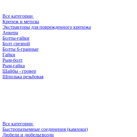
Все категории
Крепеж и метизы
Экстракторы для поврежденного крепежа
Анкера
Болты-гайки
Болт срезной
Болты 6-гранные
Гайки
Рым-болт
Рым-гайка
Шайбы - гровер
Шпилька резьбовая
Все категории
Быстроразъемные соединения (камлоки)
Дюбели и дюбельгвозди