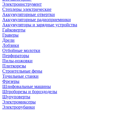
Электроинструмент
Степлеры электрические
Аккумуляторные отвертки
Аккумуляторные радиоприемники
Аккумуляторы и зарядные устройства
Гайковерты
Граверы
Дрели
Лобзики
Отбойные молотки
Перфораторы
Пилы-ножовки
Плиткорезы
Строительные фены
Точильные станки
Фрезеры
Шлифовальные машины
Штроборезы и бороздоделы
Шуруповерты
Электромиксеры
Электрорубанки