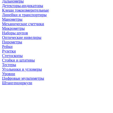
Дальномеры
Детекторы-индикаторы
Клещи токоизмерительные
Линейки и транспортиры
Манометры
Механические счетчики
Микрометры
Наборы щупов
Оптические нивелиры
Пирометры
Рейки
Рулетки
Стетоскопы
Стойки и штативы
Тестеры
Угольники и угломеры
Уровни
Цифровые мультиметры
Штангенциркули