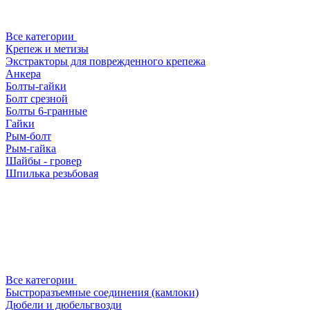
Все категории
Крепеж и метизы
Экстракторы для поврежденного крепежа
Анкера
Болты-гайки
Болт срезной
Болты 6-гранные
Гайки
Рым-болт
Рым-гайка
Шайбы - гровер
Шпилька резьбовая
Все категории
Быстроразъемные соединения (камлоки)
Дюбели и дюбельгвозди