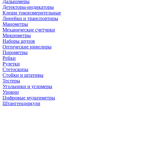
Дальномеры
Детекторы-индикаторы
Клещи токоизмерительные
Линейки и транспортиры
Манометры
Механические счетчики
Микрометры
Наборы щупов
Оптические нивелиры
Пирометры
Рейки
Рулетки
Стетоскопы
Стойки и штативы
Тестеры
Угольники и угломеры
Уровни
Цифровые мультиметры
Штангенциркули