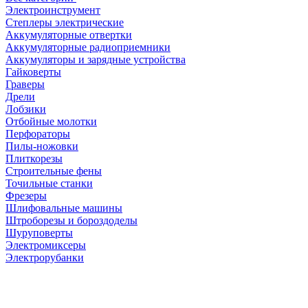
Электроинструмент
Степлеры электрические
Аккумуляторные отвертки
Аккумуляторные радиоприемники
Аккумуляторы и зарядные устройства
Гайковерты
Граверы
Дрели
Лобзики
Отбойные молотки
Перфораторы
Пилы-ножовки
Плиткорезы
Строительные фены
Точильные станки
Фрезеры
Шлифовальные машины
Штроборезы и бороздоделы
Шуруповерты
Электромиксеры
Электрорубанки