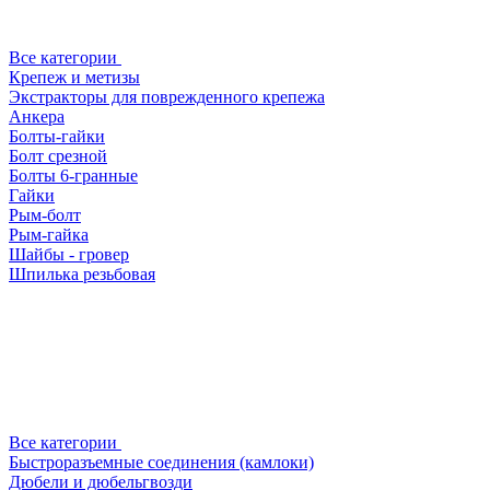
Все категории
Крепеж и метизы
Экстракторы для поврежденного крепежа
Анкера
Болты-гайки
Болт срезной
Болты 6-гранные
Гайки
Рым-болт
Рым-гайка
Шайбы - гровер
Шпилька резьбовая
Все категории
Быстроразъемные соединения (камлоки)
Дюбели и дюбельгвозди