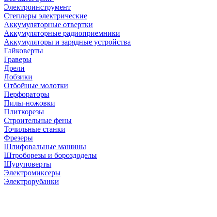
Электроинструмент
Степлеры электрические
Аккумуляторные отвертки
Аккумуляторные радиоприемники
Аккумуляторы и зарядные устройства
Гайковерты
Граверы
Дрели
Лобзики
Отбойные молотки
Перфораторы
Пилы-ножовки
Плиткорезы
Строительные фены
Точильные станки
Фрезеры
Шлифовальные машины
Штроборезы и бороздоделы
Шуруповерты
Электромиксеры
Электрорубанки