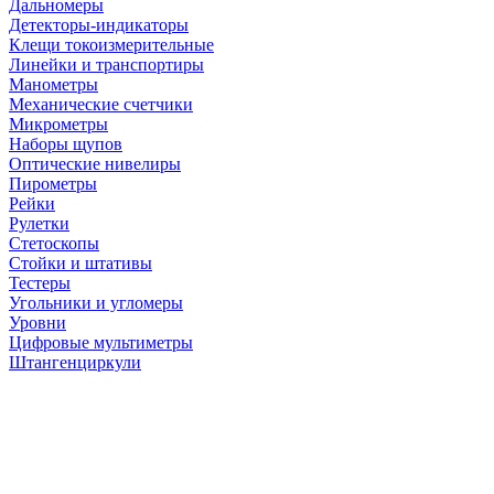
Дальномеры
Детекторы-индикаторы
Клещи токоизмерительные
Линейки и транспортиры
Манометры
Механические счетчики
Микрометры
Наборы щупов
Оптические нивелиры
Пирометры
Рейки
Рулетки
Стетоскопы
Стойки и штативы
Тестеры
Угольники и угломеры
Уровни
Цифровые мультиметры
Штангенциркули