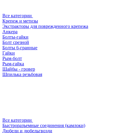
Все категории
Крепеж и метизы
Экстракторы для поврежденного крепежа
Анкера
Болты-гайки
Болт срезной
Болты 6-гранные
Гайки
Рым-болт
Рым-гайка
Шайбы - гровер
Шпилька резьбовая
Все категории
Быстроразъемные соединения (камлоки)
Дюбели и дюбельгвозди