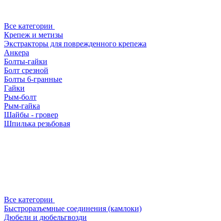
Все категории
Крепеж и метизы
Экстракторы для поврежденного крепежа
Анкера
Болты-гайки
Болт срезной
Болты 6-гранные
Гайки
Рым-болт
Рым-гайка
Шайбы - гровер
Шпилька резьбовая
Все категории
Быстроразъемные соединения (камлоки)
Дюбели и дюбельгвозди