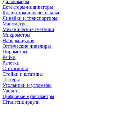
Дальномеры
Детекторы-индикаторы
Клещи токоизмерительные
Линейки и транспортиры
Манометры
Механические счетчики
Микрометры
Наборы щупов
Оптические нивелиры
Пирометры
Рейки
Рулетки
Стетоскопы
Стойки и штативы
Тестеры
Угольники и угломеры
Уровни
Цифровые мультиметры
Штангенциркули