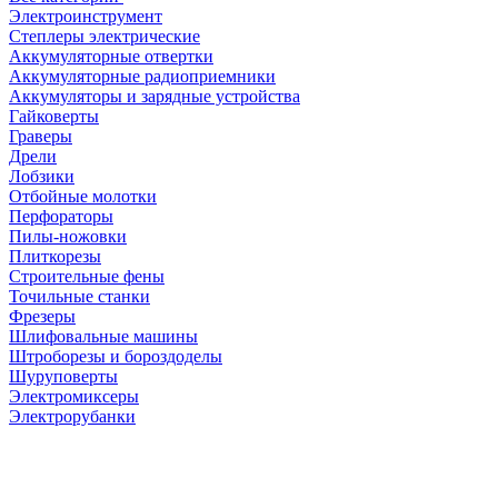
Электроинструмент
Степлеры электрические
Аккумуляторные отвертки
Аккумуляторные радиоприемники
Аккумуляторы и зарядные устройства
Гайковерты
Граверы
Дрели
Лобзики
Отбойные молотки
Перфораторы
Пилы-ножовки
Плиткорезы
Строительные фены
Точильные станки
Фрезеры
Шлифовальные машины
Штроборезы и бороздоделы
Шуруповерты
Электромиксеры
Электрорубанки