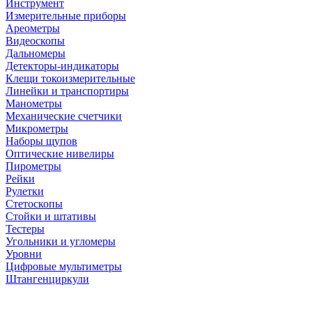
Инструмент
Измерительные приборы
Ареометры
Видеоскопы
Дальномеры
Детекторы-индикаторы
Клещи токоизмерительные
Линейки и транспортиры
Манометры
Механические счетчики
Микрометры
Наборы щупов
Оптические нивелиры
Пирометры
Рейки
Рулетки
Стетоскопы
Стойки и штативы
Тестеры
Угольники и угломеры
Уровни
Цифровые мультиметры
Штангенциркули