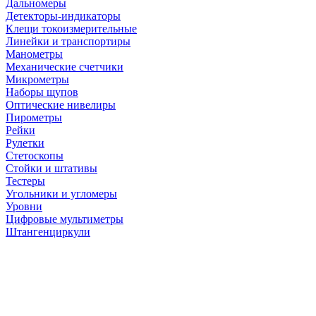
Дальномеры
Детекторы-индикаторы
Клещи токоизмерительные
Линейки и транспортиры
Манометры
Механические счетчики
Микрометры
Наборы щупов
Оптические нивелиры
Пирометры
Рейки
Рулетки
Стетоскопы
Стойки и штативы
Тестеры
Угольники и угломеры
Уровни
Цифровые мультиметры
Штангенциркули