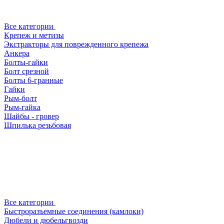
Все категории
Крепеж и метизы
Экстракторы для поврежденного крепежа
Анкера
Болты-гайки
Болт срезной
Болты 6-гранные
Гайки
Рым-болт
Рым-гайка
Шайбы - гровер
Шпилька резьбовая
Все категории
Быстроразъемные соединения (камлоки)
Дюбели и дюбельгвозди