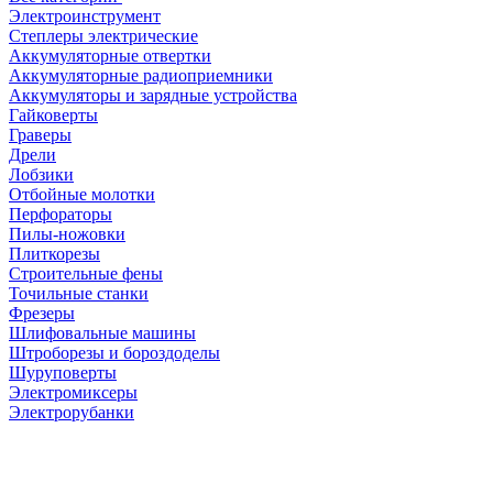
Электроинструмент
Степлеры электрические
Аккумуляторные отвертки
Аккумуляторные радиоприемники
Аккумуляторы и зарядные устройства
Гайковерты
Граверы
Дрели
Лобзики
Отбойные молотки
Перфораторы
Пилы-ножовки
Плиткорезы
Строительные фены
Точильные станки
Фрезеры
Шлифовальные машины
Штроборезы и бороздоделы
Шуруповерты
Электромиксеры
Электрорубанки