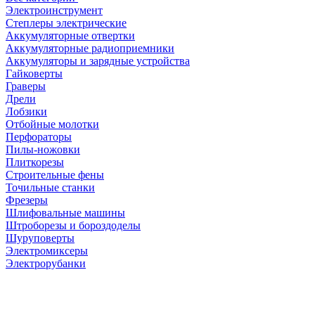
Электроинструмент
Степлеры электрические
Аккумуляторные отвертки
Аккумуляторные радиоприемники
Аккумуляторы и зарядные устройства
Гайковерты
Граверы
Дрели
Лобзики
Отбойные молотки
Перфораторы
Пилы-ножовки
Плиткорезы
Строительные фены
Точильные станки
Фрезеры
Шлифовальные машины
Штроборезы и бороздоделы
Шуруповерты
Электромиксеры
Электрорубанки