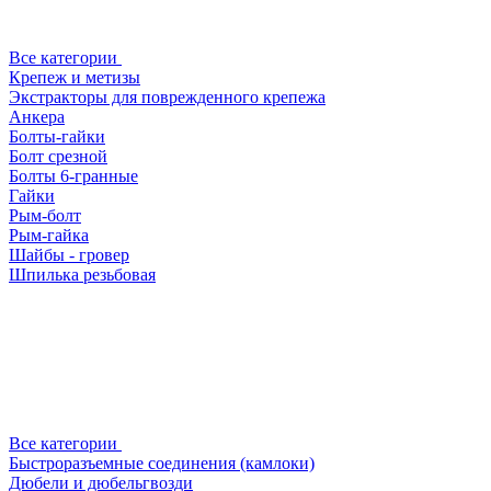
Все категории
Крепеж и метизы
Экстракторы для поврежденного крепежа
Анкера
Болты-гайки
Болт срезной
Болты 6-гранные
Гайки
Рым-болт
Рым-гайка
Шайбы - гровер
Шпилька резьбовая
Все категории
Быстроразъемные соединения (камлоки)
Дюбели и дюбельгвозди