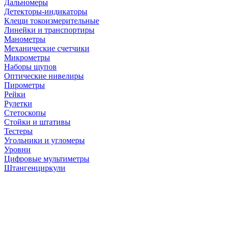
Дальномеры
Детекторы-индикаторы
Клещи токоизмерительные
Линейки и транспортиры
Манометры
Механические счетчики
Микрометры
Наборы щупов
Оптические нивелиры
Пирометры
Рейки
Рулетки
Стетоскопы
Стойки и штативы
Тестеры
Угольники и угломеры
Уровни
Цифровые мультиметры
Штангенциркули