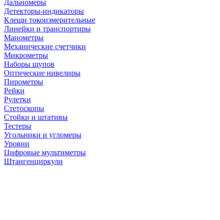
Дальномеры
Детекторы-индикаторы
Клещи токоизмерительные
Линейки и транспортиры
Манометры
Механические счетчики
Микрометры
Наборы щупов
Оптические нивелиры
Пирометры
Рейки
Рулетки
Стетоскопы
Стойки и штативы
Тестеры
Угольники и угломеры
Уровни
Цифровые мультиметры
Штангенциркули