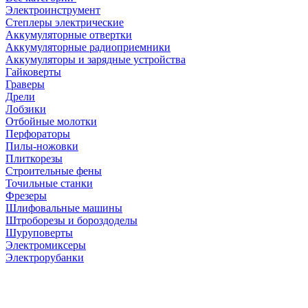
Электроинструмент
Степлеры электрические
Аккумуляторные отвертки
Аккумуляторные радиоприемники
Аккумуляторы и зарядные устройства
Гайковерты
Граверы
Дрели
Лобзики
Отбойные молотки
Перфораторы
Пилы-ножовки
Плиткорезы
Строительные фены
Точильные станки
Фрезеры
Шлифовальные машины
Штроборезы и бороздоделы
Шуруповерты
Электромиксеры
Электрорубанки