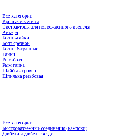
Все категории
Крепеж и метизы
Экстракторы для поврежденного крепежа
Анкера
Болты-гайки
Болт срезной
Болты 6-гранные
Гайки
Рым-болт
Рым-гайка
Шайбы - гровер
Шпилька резьбовая
Все категории
Быстроразъемные соединения (камлоки)
Дюбели и дюбельгвозди