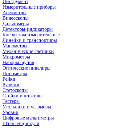
Инструмент
Измерительные приборы
Ареометры
Видеоскопы
Дальномеры
Детекторы-индикаторы
Клещи токоизмерительные
Линейки и транспортиры
Манометры
Механические счетчики
Микрометры
Наборы щупов
Оптические нивелиры
Пирометры
Рейки
Рулетки
Стетоскопы
Стойки и штативы
Тестеры
Угольники и угломеры
Уровни
Цифровые мультиметры
Штангенциркули