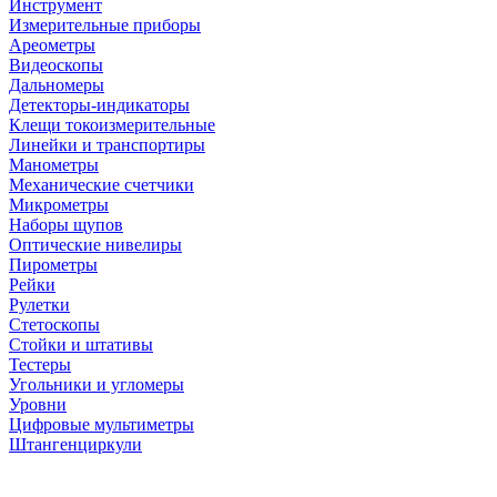
Инструмент
Измерительные приборы
Ареометры
Видеоскопы
Дальномеры
Детекторы-индикаторы
Клещи токоизмерительные
Линейки и транспортиры
Манометры
Механические счетчики
Микрометры
Наборы щупов
Оптические нивелиры
Пирометры
Рейки
Рулетки
Стетоскопы
Стойки и штативы
Тестеры
Угольники и угломеры
Уровни
Цифровые мультиметры
Штангенциркули