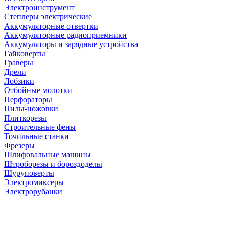
Электроинструмент
Степлеры электрические
Аккумуляторные отвертки
Аккумуляторные радиоприемники
Аккумуляторы и зарядные устройства
Гайковерты
Граверы
Дрели
Лобзики
Отбойные молотки
Перфораторы
Пилы-ножовки
Плиткорезы
Строительные фены
Точильные станки
Фрезеры
Шлифовальные машины
Штроборезы и бороздоделы
Шуруповерты
Электромиксеры
Электрорубанки