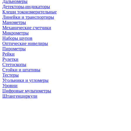
Дальномеры
Детекторы-индикаторы
Клещи токоизмерительные
Линейки и транспортиры
Манометры
Механические счетчики
Микрометры
Наборы щупов
Оптические нивелиры
Пирометры
Рейки
Рулетки
Стетоскопы
Стойки и штативы
Тестеры
Угольники и угломеры
Уровни
Цифровые мультиметры
Штангенциркули