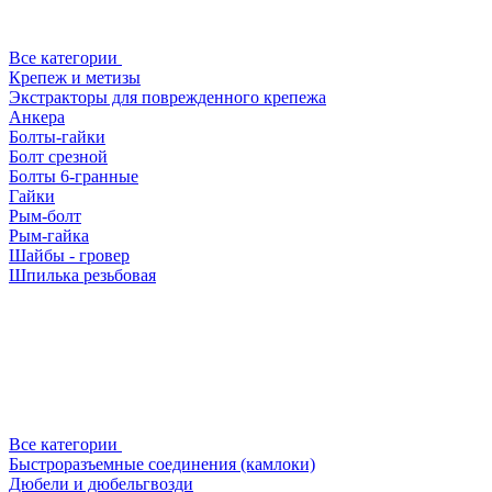
Все категории
Крепеж и метизы
Экстракторы для поврежденного крепежа
Анкера
Болты-гайки
Болт срезной
Болты 6-гранные
Гайки
Рым-болт
Рым-гайка
Шайбы - гровер
Шпилька резьбовая
Все категории
Быстроразъемные соединения (камлоки)
Дюбели и дюбельгвозди