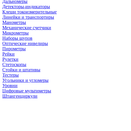
Дальномеры
Детекторы-индикаторы
Клещи токоизмерительные
Линейки и транспортиры
Манометры
Механические счетчики
Микрометры
Наборы щупов
Оптические нивелиры
Пирометры
Рейки
Рулетки
Стетоскопы
Стойки и штативы
Тестеры
Угольники и угломеры
Уровни
Цифровые мультиметры
Штангенциркули