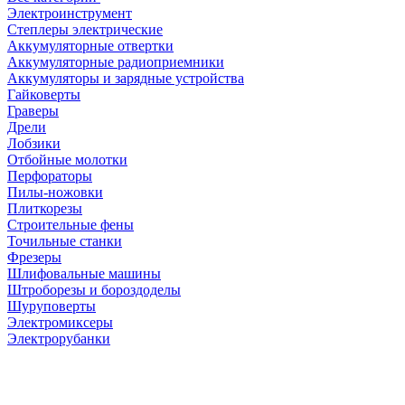
Электроинструмент
Степлеры электрические
Аккумуляторные отвертки
Аккумуляторные радиоприемники
Аккумуляторы и зарядные устройства
Гайковерты
Граверы
Дрели
Лобзики
Отбойные молотки
Перфораторы
Пилы-ножовки
Плиткорезы
Строительные фены
Точильные станки
Фрезеры
Шлифовальные машины
Штроборезы и бороздоделы
Шуруповерты
Электромиксеры
Электрорубанки