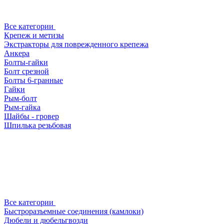
Все категории
Крепеж и метизы
Экстракторы для поврежденного крепежа
Анкера
Болты-гайки
Болт срезной
Болты 6-гранные
Гайки
Рым-болт
Рым-гайка
Шайбы - гровер
Шпилька резьбовая
Все категории
Быстроразъемные соединения (камлоки)
Дюбели и дюбельгвозди