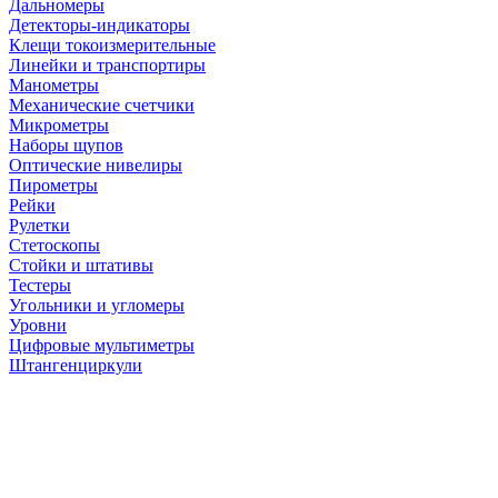
Дальномеры
Детекторы-индикаторы
Клещи токоизмерительные
Линейки и транспортиры
Манометры
Механические счетчики
Микрометры
Наборы щупов
Оптические нивелиры
Пирометры
Рейки
Рулетки
Стетоскопы
Стойки и штативы
Тестеры
Угольники и угломеры
Уровни
Цифровые мультиметры
Штангенциркули