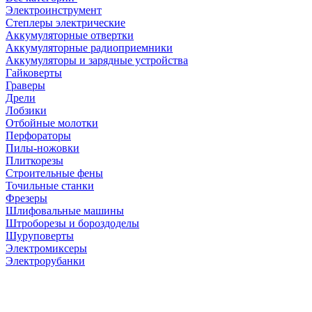
Электроинструмент
Степлеры электрические
Аккумуляторные отвертки
Аккумуляторные радиоприемники
Аккумуляторы и зарядные устройства
Гайковерты
Граверы
Дрели
Лобзики
Отбойные молотки
Перфораторы
Пилы-ножовки
Плиткорезы
Строительные фены
Точильные станки
Фрезеры
Шлифовальные машины
Штроборезы и бороздоделы
Шуруповерты
Электромиксеры
Электрорубанки