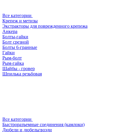
Все категории
Крепеж и метизы
Экстракторы для поврежденного крепежа
Анкера
Болты-гайки
Болт срезной
Болты 6-гранные
Гайки
Рым-болт
Рым-гайка
Шайбы - гровер
Шпилька резьбовая
Все категории
Быстроразъемные соединения (камлоки)
Дюбели и дюбельгвозди