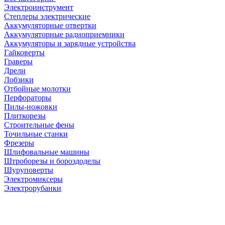
Электроинструмент
Степлеры электрические
Аккумуляторные отвертки
Аккумуляторные радиоприемники
Аккумуляторы и зарядные устройства
Гайковерты
Граверы
Дрели
Лобзики
Отбойные молотки
Перфораторы
Пилы-ножовки
Плиткорезы
Строительные фены
Точильные станки
Фрезеры
Шлифовальные машины
Штроборезы и бороздоделы
Шуруповерты
Электромиксеры
Электрорубанки