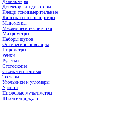
Дальномеры
Детекторы-индикаторы
Клещи токоизмерительные
Линейки и транспортиры
Манометры
Механические счетчики
Микрометры
Наборы щупов
Оптические нивелиры
Пирометры
Рейки
Рулетки
Стетоскопы
Стойки и штативы
Тестеры
Угольники и угломеры
Уровни
Цифровые мультиметры
Штангенциркули