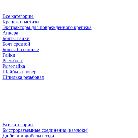
Все категории
Крепеж и метизы
Экстракторы для поврежденного крепежа
Анкера
Болты-гайки
Болт срезной
Болты 6-гранные
Гайки
Рым-болт
Рым-гайка
Шайбы - гровер
Шпилька резьбовая
Все категории
Быстроразъемные соединения (камлоки)
Дюбели и дюбельгвозди