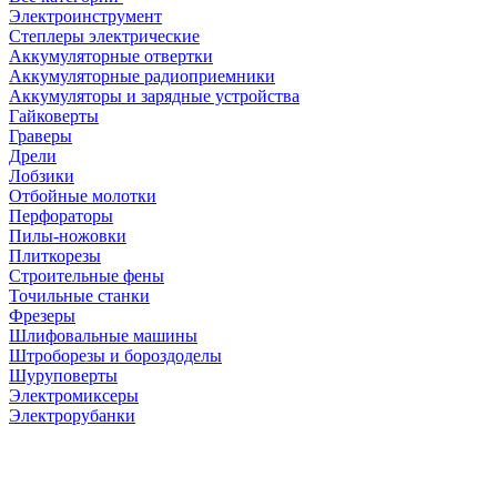
Электроинструмент
Степлеры электрические
Аккумуляторные отвертки
Аккумуляторные радиоприемники
Аккумуляторы и зарядные устройства
Гайковерты
Граверы
Дрели
Лобзики
Отбойные молотки
Перфораторы
Пилы-ножовки
Плиткорезы
Строительные фены
Точильные станки
Фрезеры
Шлифовальные машины
Штроборезы и бороздоделы
Шуруповерты
Электромиксеры
Электрорубанки