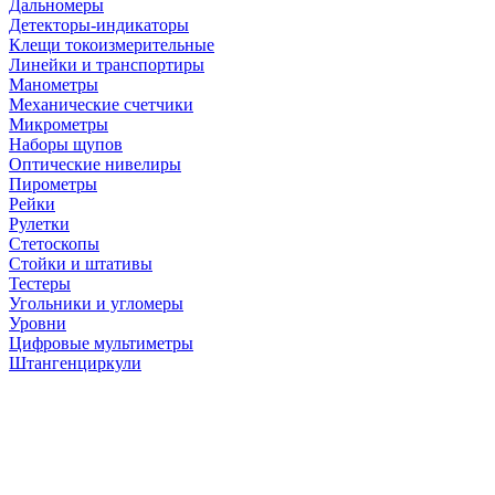
Дальномеры
Детекторы-индикаторы
Клещи токоизмерительные
Линейки и транспортиры
Манометры
Механические счетчики
Микрометры
Наборы щупов
Оптические нивелиры
Пирометры
Рейки
Рулетки
Стетоскопы
Стойки и штативы
Тестеры
Угольники и угломеры
Уровни
Цифровые мультиметры
Штангенциркули