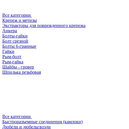
Все категории
Крепеж и метизы
Экстракторы для поврежденного крепежа
Анкера
Болты-гайки
Болт срезной
Болты 6-гранные
Гайки
Рым-болт
Рым-гайка
Шайбы - гровер
Шпилька резьбовая
Все категории
Быстроразъемные соединения (камлоки)
Дюбели и дюбельгвозди