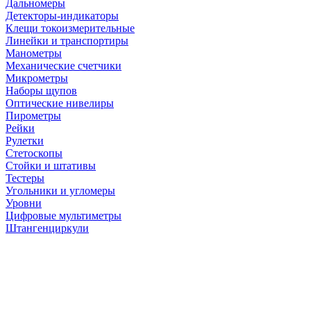
Дальномеры
Детекторы-индикаторы
Клещи токоизмерительные
Линейки и транспортиры
Манометры
Механические счетчики
Микрометры
Наборы щупов
Оптические нивелиры
Пирометры
Рейки
Рулетки
Стетоскопы
Стойки и штативы
Тестеры
Угольники и угломеры
Уровни
Цифровые мультиметры
Штангенциркули