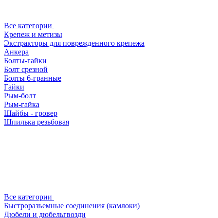
Все категории
Крепеж и метизы
Экстракторы для поврежденного крепежа
Анкера
Болты-гайки
Болт срезной
Болты 6-гранные
Гайки
Рым-болт
Рым-гайка
Шайбы - гровер
Шпилька резьбовая
Все категории
Быстроразъемные соединения (камлоки)
Дюбели и дюбельгвозди