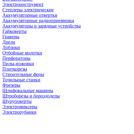
Электроинструмент
Степлеры электрические
Аккумуляторные отвертки
Аккумуляторные радиоприемники
Аккумуляторы и зарядные устройства
Гайковерты
Граверы
Дрели
Лобзики
Отбойные молотки
Перфораторы
Пилы-ножовки
Плиткорезы
Строительные фены
Точильные станки
Фрезеры
Шлифовальные машины
Штроборезы и бороздоделы
Шуруповерты
Электромиксеры
Электрорубанки