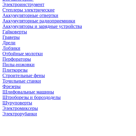
Электроинструмент
Степлеры электрические
Аккумуляторные отвертки
Аккумуляторные радиоприемники
Аккумуляторы и зарядные устройства
Гайковерты
Граверы
Дрели
Лобзики
Отбойные молотки
Перфораторы
Пилы-ножовки
Плиткорезы
Строительные фены
Точильные станки
Фрезеры
Шлифовальные машины
Штроборезы и бороздоделы
Шуруповерты
Электромиксеры
Электрорубанки