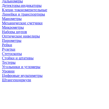
Дальномеры
Детекторы-индикаторы
Клещи токоизмерительные
Линейки и транспортиры
Манометры
Механические счетчики
Микрометры
Наборы щупов
Оптические нивелиры
Пирометры
Рейки
Рулетки
Стетоскопы
Стойки и штативы
Тестеры
Угольники и угломеры
Уровни
Цифровые мультиметры
Штангенциркули