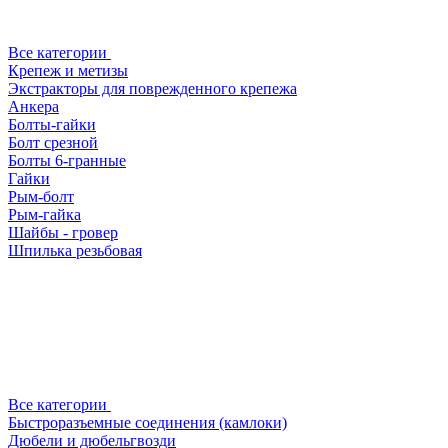
Все категории
Крепеж и метизы
Экстракторы для поврежденного крепежа
Анкера
Болты-гайки
Болт срезной
Болты 6-гранные
Гайки
Рым-болт
Рым-гайка
Шайбы - гровер
Шпилька резьбовая
Все категории
Быстроразъемные соединения (камлоки)
Дюбели и дюбельгвозди