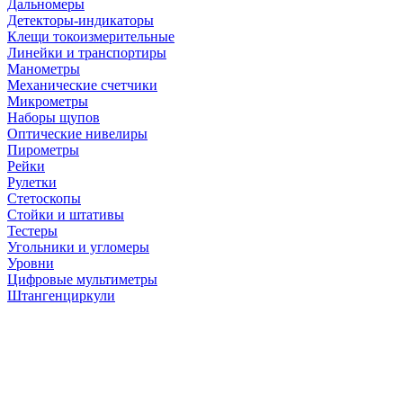
Дальномеры
Детекторы-индикаторы
Клещи токоизмерительные
Линейки и транспортиры
Манометры
Механические счетчики
Микрометры
Наборы щупов
Оптические нивелиры
Пирометры
Рейки
Рулетки
Стетоскопы
Стойки и штативы
Тестеры
Угольники и угломеры
Уровни
Цифровые мультиметры
Штангенциркули