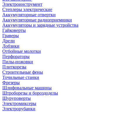
Электроинструмент
Степлеры электрические
Аккумуляторные отвертки
Аккумуляторные радиоприемники
Аккумуляторы и зарядные устройства
Гайковерты
Граверы
Дрели
Лобзики
Отбойные молотки
Перфораторы
Пилы-ножовки
Плиткорезы
Строительные фены
Точильные станки
Фрезеры
Шлифовальные машины
Штроборезы и бороздоделы
Шуруповерты
Электромиксеры
Электрорубанки