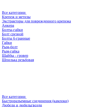
Все категории
Крепеж и метизы
Экстракторы для поврежденного крепежа
Анкера
Болты-гайки
Болт срезной
Болты 6-гранные
Гайки
Рым-болт
Рым-гайка
Шайбы - гровер
Шпилька резьбовая
Все категории
Быстроразъемные соединения (камлоки)
Дюбели и дюбельгвозди