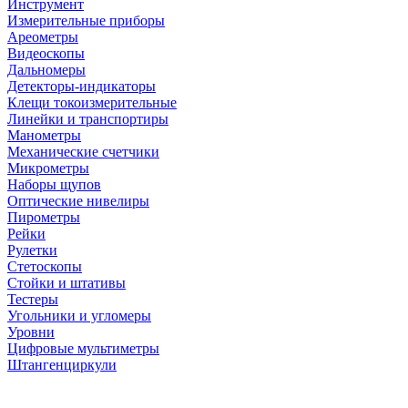
Инструмент
Измерительные приборы
Ареометры
Видеоскопы
Дальномеры
Детекторы-индикаторы
Клещи токоизмерительные
Линейки и транспортиры
Манометры
Механические счетчики
Микрометры
Наборы щупов
Оптические нивелиры
Пирометры
Рейки
Рулетки
Стетоскопы
Стойки и штативы
Тестеры
Угольники и угломеры
Уровни
Цифровые мультиметры
Штангенциркули