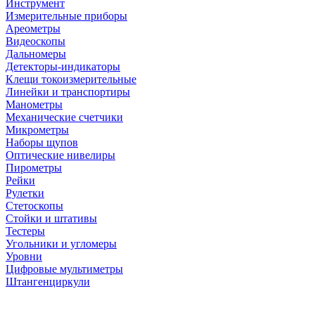
Инструмент
Измерительные приборы
Ареометры
Видеоскопы
Дальномеры
Детекторы-индикаторы
Клещи токоизмерительные
Линейки и транспортиры
Манометры
Механические счетчики
Микрометры
Наборы щупов
Оптические нивелиры
Пирометры
Рейки
Рулетки
Стетоскопы
Стойки и штативы
Тестеры
Угольники и угломеры
Уровни
Цифровые мультиметры
Штангенциркули