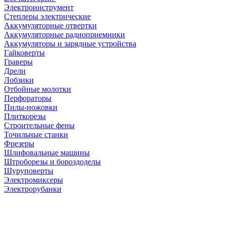
Электроинструмент
Степлеры электрические
Аккумуляторные отвертки
Аккумуляторные радиоприемники
Аккумуляторы и зарядные устройства
Гайковерты
Граверы
Дрели
Лобзики
Отбойные молотки
Перфораторы
Пилы-ножовки
Плиткорезы
Строительные фены
Точильные станки
Фрезеры
Шлифовальные машины
Штроборезы и бороздоделы
Шуруповерты
Электромиксеры
Электрорубанки