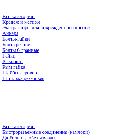
Все категории
Крепеж и метизы
Экстракторы для поврежденного крепежа
Анкера
Болты-гайки
Болт срезной
Болты 6-гранные
Гайки
Рым-болт
Рым-гайка
Шайбы - гровер
Шпилька резьбовая
Все категории
Быстроразъемные соединения (камлоки)
Дюбели и дюбельгвозди