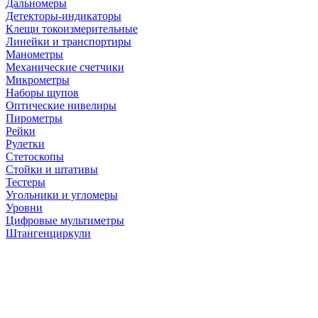
Дальномеры
Детекторы-индикаторы
Клещи токоизмерительные
Линейки и транспортиры
Манометры
Механические счетчики
Микрометры
Наборы щупов
Оптические нивелиры
Пирометры
Рейки
Рулетки
Стетоскопы
Стойки и штативы
Тестеры
Угольники и угломеры
Уровни
Цифровые мультиметры
Штангенциркули